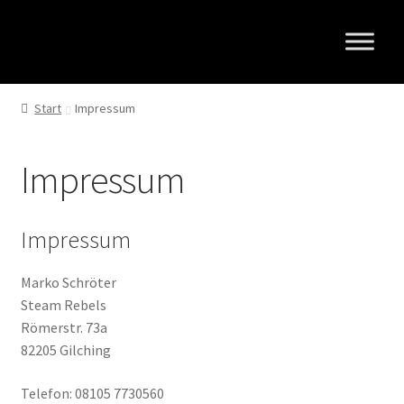
Zur
Zum
Navigation
Inhalt
springen
springen
Start
Impressum
Impressum
Impressum
Marko Schröter
Steam Rebels
Römerstr. 73a
82205 Gilching
Telefon: 08105 7730560