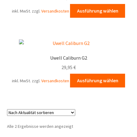
Diese
Ausführung wählen
inkl. MwSt.
zzgl.
Versandkosten
Prod
weist
mehr
Varia
auf.
Die
Uwell Caliburn G2
Opti
29,95
€
könn
auf
Diese
Ausführung wählen
inkl. MwSt.
zzgl.
Versandkosten
der
Prod
Produ
weist
gewä
mehr
werd
Varia
auf.
Die
Nach
Alle 2 Ergebnisse werden angezeigt
Opti
Aktualität