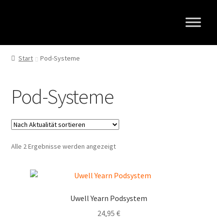
Zur
Zum
Navigation
Inhalt
springen
springen
Start
Pod-Systeme
Pod-Systeme
Nach
Alle 2 Ergebnisse werden angezeigt
Aktualität
sortiert
Uwell Yearn Podsystem
24,95
€