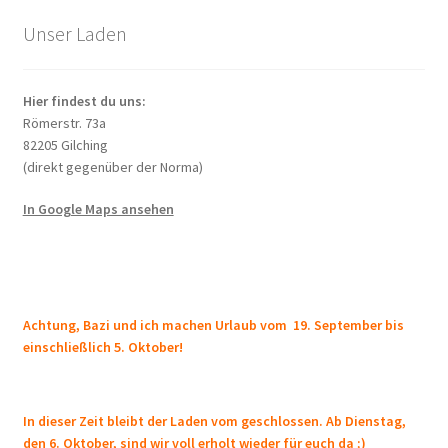
könn
sortiert
auf
Unser Laden
der
Produ
Hier findest du uns:
gewä
Römerstr. 73a
werd
82205 Gilching
(direkt gegenüber der Norma)
In Google Maps ansehen
Achtung, Bazi und ich machen Urlaub vom 19. September bis
einschließlich 5. Oktober!
In dieser Zeit bleibt der Laden vom geschlossen. Ab Dienstag,
den 6. Oktober, sind wir voll erholt wieder für euch da ;)