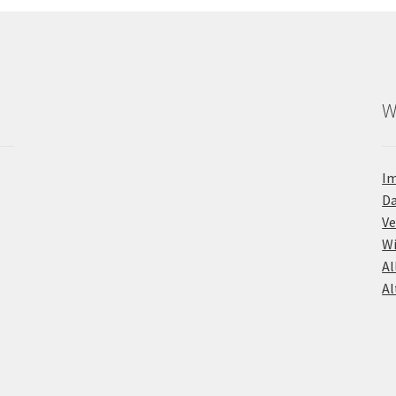
W
I
D
Ve
Wi
Al
Al