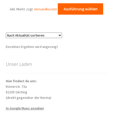
Diese
Ausführung wählen
inkl. MwSt.
zzgl.
Versandkosten
Prod
weist
mehr
Varia
auf.
Die
Einzelnes Ergebnis wird angezeigt
Opti
könn
auf
Unser Laden
der
Produ
Hier findest du uns:
gewä
Römerstr. 73a
werd
82205 Gilching
(direkt gegenüber der Norma)
In Google Maps ansehen