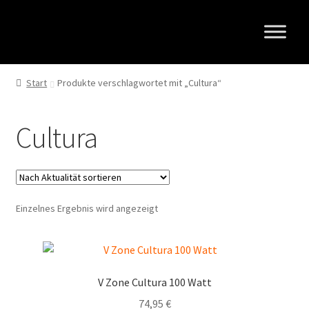
Zur
Zum
Navigation
Inhalt
springen
springen
Start
Produkte verschlagwortet mit „Cultura“
Cultura
Einzelnes Ergebnis wird angezeigt
V Zone Cultura 100 Watt
74,95
€