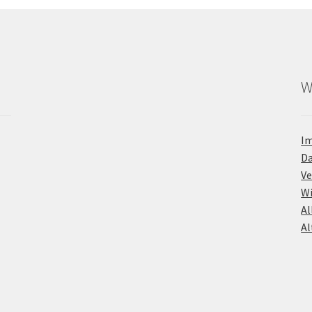
W
I
D
Ve
Wi
Al
Al