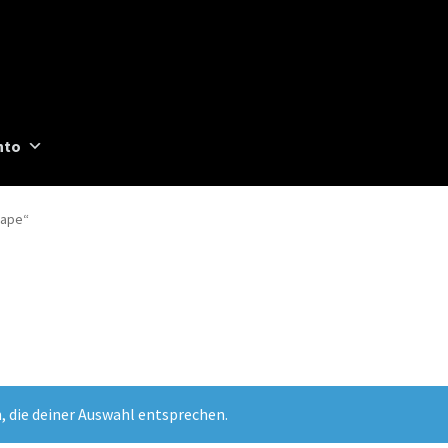
nto
vape“
, die deiner Auswahl entsprechen.