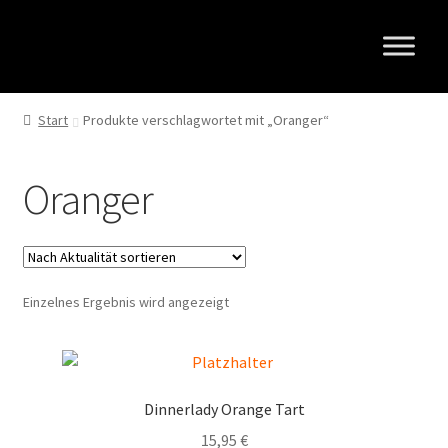
Zur
Zum
Navigation
Inhalt
springen
springen
Start
Produkte verschlagwortet mit „Oranger“
Oranger
Einzelnes Ergebnis wird angezeigt
Dinnerlady Orange Tart
15,95
€