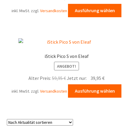
Diese
Ausführung wählen
inkl. MwSt.
zzgl.
Versandkosten
Prod
weist
mehr
Varia
auf.
Die
iStick Pico S von Eleaf
Opti
ANGEBOT!
könn
auf
Ursprünglicher
Aktueller
Alter Preis:
59,95
€
Jetzt nur:
39,95
€
der
Preis
Preis
Diese
Produ
Ausführung wählen
inkl. MwSt.
zzgl.
Versandkosten
war:
ist:
Prod
gewä
59,95 €
39,95 €.
weist
werd
mehr
Varia
auf.
Die