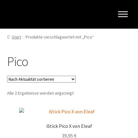
Zur
Zum
Navigation
Inhalt
springen
springen
Start
Produkte verschlagwortet mit „Pico“
Pico
Nach
Alle 2 Ergebnisse werden angezeigt
Aktualität
sortiert
iStick Pico X von Eleaf
39,95
€