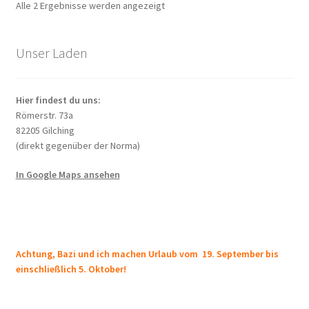
Nach
Alle 2 Ergebnisse werden angezeigt
Opti
Aktualität
könn
sortiert
auf
Unser Laden
der
Produ
Hier findest du uns:
gewä
Römerstr. 73a
werd
82205 Gilching
(direkt gegenüber der Norma)
In Google Maps ansehen
Achtung, Bazi und ich machen Urlaub vom 19. September bis
einschließlich 5. Oktober!