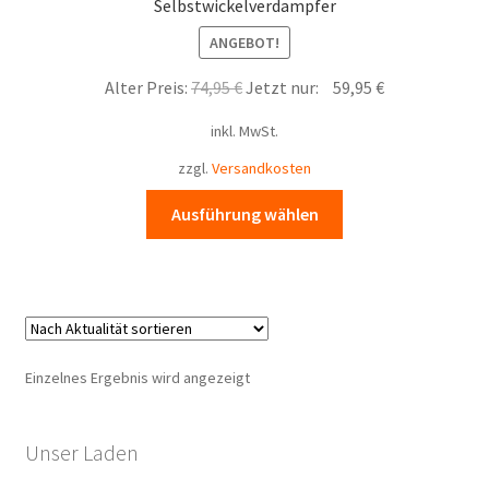
Selbstwickelverdampfer
ANGEBOT!
Ursprünglicher
Aktueller
Alter Preis:
74,95
€
Jetzt nur:
59,95
€
Preis
Preis
inkl. MwSt.
war:
ist:
74,95 €
59,95 €.
zzgl.
Versandkosten
Dieses
Ausführung wählen
Produkt
weist
mehrere
Varianten
auf.
Die
Einzelnes Ergebnis wird angezeigt
Optionen
können
auf
Unser Laden
der