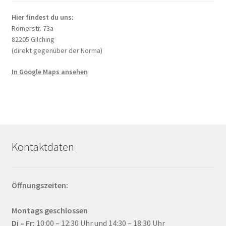
Produktseite
Hier findest du uns:
gewählt
Römerstr. 73a
werden
82205 Gilching
(direkt gegenüber der Norma)
In Google Maps ansehen
Kontaktdaten
Öffnungszeiten:
Montags geschlossen
Di – Fr:
10:00 – 12:30 Uhr und 14:30 – 18:30 Uhr