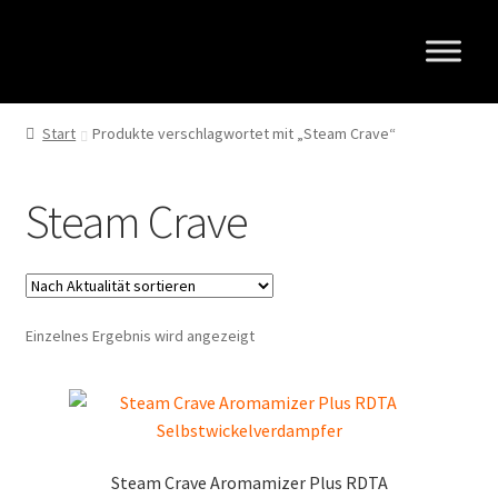
Zur
Zum
Navigation
Inhalt
springen
springen
Start
Produkte verschlagwortet mit „Steam Crave“
Steam Crave
Einzelnes Ergebnis wird angezeigt
Steam Crave Aromamizer Plus RDTA