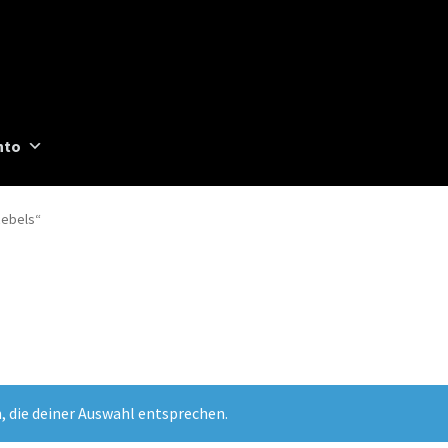
nto
Rebels“
, die deiner Auswahl entsprechen.