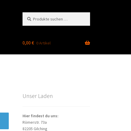
Suchen
Suchen
nach:
0,00
€
0 Artikel
Unser Laden
Hier findest du uns:
Römerstr. 73a
82205 Gilching