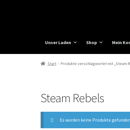
Zur
Zum
Navigation
Inhalt
springen
springen
Unser Laden
Shop
Mein Ko
Start
Produkte verschlagwortet mit „Steam 
Steam Rebels
Es wurden keine Produkte gefunden