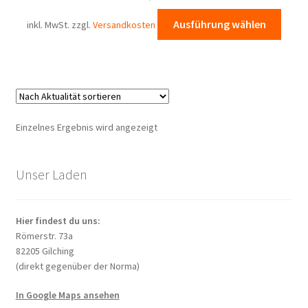
Diese
Ausführung wählen
inkl. MwSt.
zzgl.
Versandkosten
Prod
weist
mehr
Varia
auf.
Die
Einzelnes Ergebnis wird angezeigt
Opti
könn
auf
Unser Laden
der
Produ
Hier findest du uns:
gewä
Römerstr. 73a
werd
82205 Gilching
(direkt gegenüber der Norma)
In Google Maps ansehen