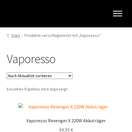
Zur
Zum
Navigation
Inhalt
springen
springen
Start
Produkte verschlagwortet mit „Vaporesso“
Vaporesso
Einzelnes Ergebnis wird angezeigt
Vaporesso Revenger X 220W Akkuträger
69,95
€