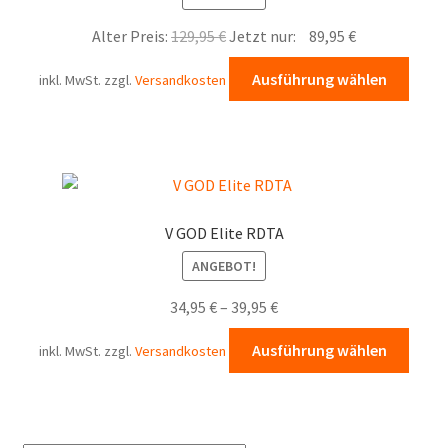
Ursprünglicher
Aktueller
Alter Preis:
129,95
€
Jetzt nur:
89,95
€
Preis
Preis
Diese
Ausführung wählen
inkl. MwSt.
zzgl.
Versandkosten
war:
ist:
Prod
129,95 €
89,95 €.
weist
mehr
Varia
auf.
Die
V GOD Elite RDTA
Opti
ANGEBOT!
könn
auf
34,95
€
–
39,95
€
der
Diese
Produ
Ausführung wählen
inkl. MwSt.
zzgl.
Versandkosten
Prod
gewä
weist
werd
mehr
Varia