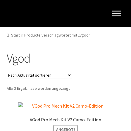
Zur
Zum
Navigation
Inhalt
springen
springen
Start
Produkte verschlagwortet mit „Vgod“
Vgod
Nach
Alle 2 Ergebnisse werden angezeigt
Aktualität
sortiert
VGod Pro Mech Kit V2 Camo-Edition
ANGEBOT!