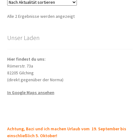
auf.
Die
Nach
Alle 2 Ergebnisse werden angezeigt
Opti
Aktualität
könn
sortiert
auf
Unser Laden
der
Produ
Hier findest du uns:
gewä
Römerstr. 73a
werd
82205 Gilching
(direkt gegenüber der Norma)
In Google Maps ansehen
Achtung, Bazi und ich machen Urlaub vom 19. September bis
einschließlich 5. Oktober!