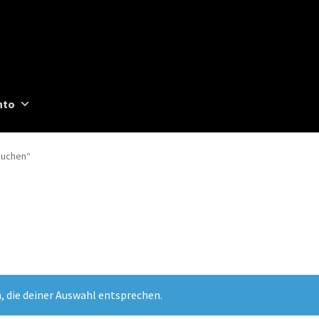
nto
kuchen“
, die deiner Auswahl entsprechen.