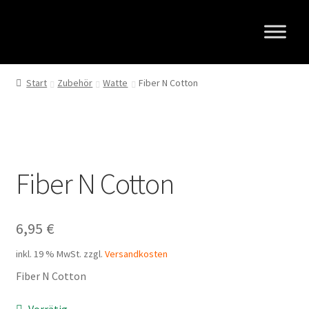
Zur
Zum
Navigation
Inhalt
springen
springen
Start
Zubehör
Watte
Fiber N Cotton
Fiber N Cotton
6,95
€
inkl. 19 % MwSt.
zzgl.
Versandkosten
Fiber N Cotton
Vorrätig