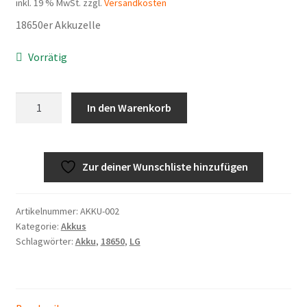
inkl. 19 % MwSt.
zzgl.
Versandkosten
18650er Akkuzelle
Vorrätig
LG
In den Warenkorb
HG2
18650er
3000
Zur deiner Wunschliste hinzufügen
mAh
Akku
Menge
Artikelnummer:
AKKU-002
Kategorie:
Akkus
Schlagwörter:
Akku
,
18650
,
LG