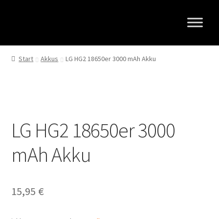
Zur
Zum
Navigation
Inhalt
springen
springen
Start
Akkus
LG HG2 18650er 3000 mAh Akku
LG HG2 18650er 3000
mAh Akku
15,95
€