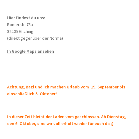
Optionen
können
auf
Hier findest du uns:
der
Römerstr. 73a
Produktseite
82205 Gilching
(direkt gegenüber der Norma)
gewählt
werden
In Google Maps ansehen
Achtung, Bazi und ich machen Urlaub vom 19. September bis
einschließlich 5. Oktober!
In dieser Zeit bleibt der Laden vom geschlossen. Ab Dienstag,
den 6. Oktober, sind wir voll erholt wieder für euch da ;)