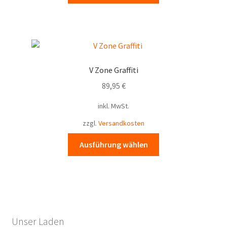
weist
mehrere
Varianten
auf.
Die
V Zone Graffiti
Optionen
89,95
€
können
auf
inkl. MwSt.
der
zzgl.
Versandkosten
Produktseite
gewählt
Dieses
Ausführung wählen
werden
Produkt
weist
mehrere
Varianten
auf.
Die
Unser Laden