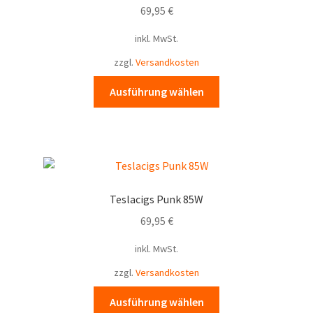
69,95
€
inkl. MwSt.
zzgl.
Versandkosten
Dieses
Ausführung wählen
Produkt
weist
mehrere
Varianten
auf.
Die
Teslacigs Punk 85W
Optionen
69,95
€
können
auf
inkl. MwSt.
der
zzgl.
Versandkosten
Produktseite
gewählt
Dieses
Ausführung wählen
werden
Produkt