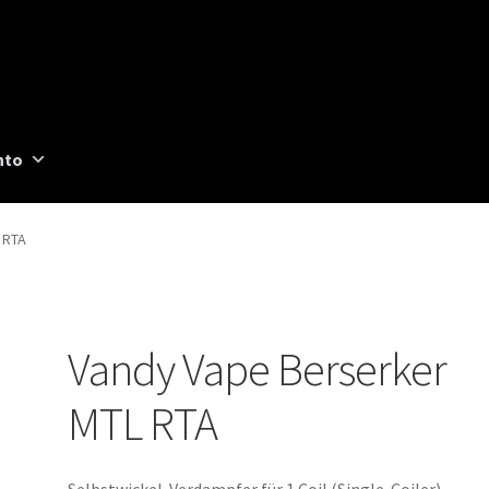
nto
 RTA
Vandy Vape Berserker
MTL RTA
Selbstwickel-Verdampfer für 1 Coil (Single-Coiler)