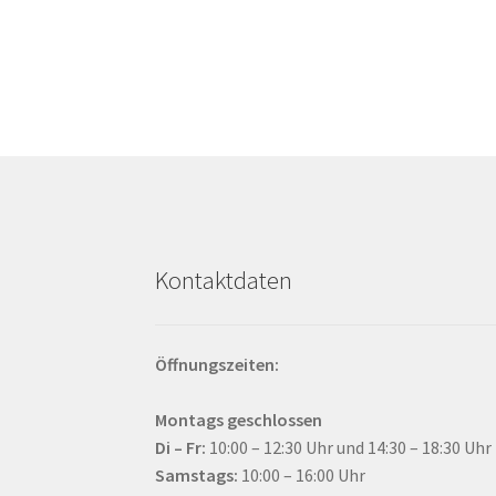
auf.
Die
Optionen
können
auf
der
Produktseite
gewählt
werden
Kontaktdaten
Öffnungszeiten:
Montags geschlossen
Di – Fr:
10:00 – 12:30 Uhr und 14:30 – 18:30 Uhr
Samstags:
10:00 – 16:00 Uhr