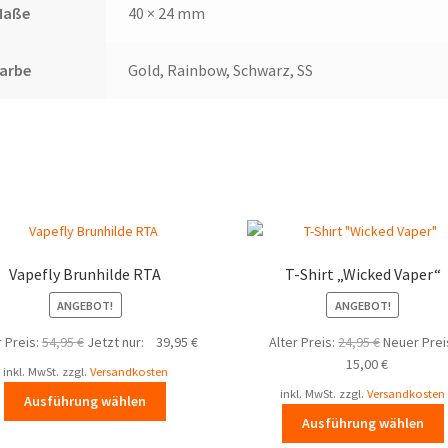
Maße
40 × 24 mm
Farbe
Gold, Rainbow, Schwarz, SS
Vapefly Brunhilde RTA
T-Shirt „Wicked Vaper“
ANGEBOT!
ANGEBOT!
Ursprünglicher
Aktueller
Ursprüngli
r Preis:
54,95
€
Jetzt nur:
39,95
€
Alter Preis:
24,95
€
Neuer Prei
Preis
Preis
Preis
Aktueller
15,00
€
inkl. MwSt.
zzgl.
Versandkosten
war:
ist:
war:
Preis
Dieses
inkl. MwSt.
zzgl.
Versandkosten
Ausführung wählen
54,95 €
39,95 €.
24,95 €
ist:
Produkt
Ausführung wählen
15,00 €.
weist