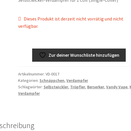
Dieses Produkt ist derzeit nicht vorrätig und nicht
verfügbar.
Zur deiner Wunschliste hinzufügen
Artikelnummer:
VD-0017
Kategorien:
Schnäppchen
,
Verdampfer
Schlagwörter:
Selbstwickler
,
Tröpfler
,
Berserker
,
Vandy Vape
,
Verdampfer
schreibung