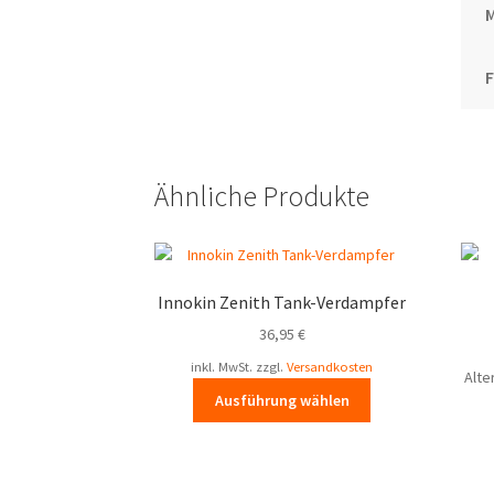
Ähnliche Produkte
Innokin Zenith Tank-Verdampfer
36,95
€
inkl. MwSt.
zzgl.
Versandkosten
Alte
Dieses
Ausführung wählen
Produkt
weist
mehrere
Varianten