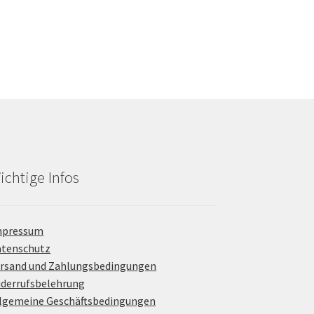
weist
mehrere
Varianten
uf.
Die
Optionen
können
auf
der
Produktseite
gewählt
ichtige Infos
werden
mpressum
atenschutz
rsand und Zahlungsbedingungen
derrufsbelehrung
lgemeine Geschäftsbedingungen