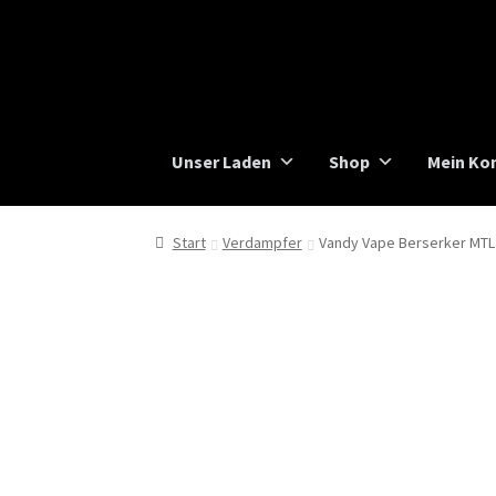
Zur
Zum
Navigation
Inhalt
springen
springen
Unser Laden
Shop
Mein Ko
Start
Verdampfer
Vandy Vape Berserker MTL