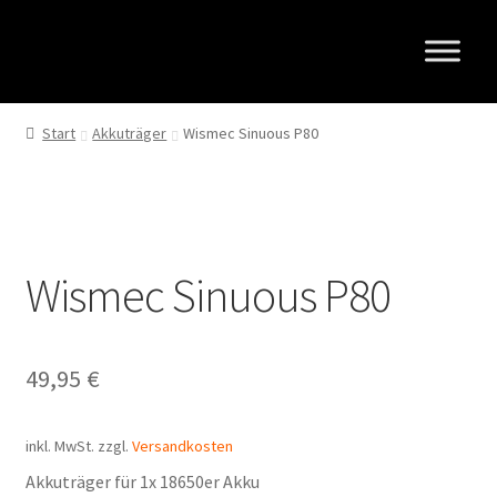
Zur
Zum
Navigation
Inhalt
springen
springen
Start
Akkuträger
Wismec Sinuous P80
Wismec Sinuous P80
49,95
€
inkl. MwSt.
zzgl.
Versandkosten
Akkuträger für 1x 18650er Akku