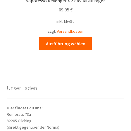
Vaporesso Revenger X 220W Akkuträger
Optionen
69,95
€
können
auf
inkl. MwSt.
der
zzgl.
Versandkosten
Produktseite
gewählt
Dieses
Ausführung wählen
werden
Produkt
weist
mehrere
Varianten
auf.
Die
Unser Laden
Optionen
können
auf
Hier findest du uns:
der
Römerstr. 73a
Produktseite
82205 Gilching
(direkt gegenüber der Norma)
gewählt