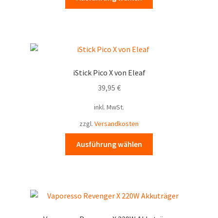
Produkt
weist
mehrere
Varianten
auf.
Die
iStick Pico X von Eleaf
Optionen
39,95
€
können
auf
inkl. MwSt.
der
zzgl.
Versandkosten
Produktseite
gewählt
Dieses
Ausführung wählen
werden
Produkt
weist
mehrere
Varianten
auf.
Die