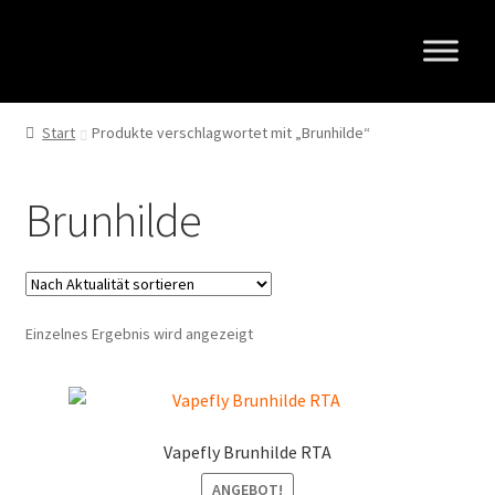
Zur
Zum
Navigation
Inhalt
springen
springen
Start
Produkte verschlagwortet mit „Brunhilde“
Brunhilde
Einzelnes Ergebnis wird angezeigt
Vapefly Brunhilde RTA
ANGEBOT!