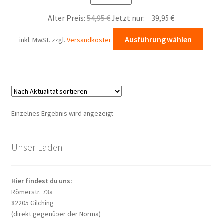
Ursprünglicher
Aktueller
Alter Preis:
54,95
€
Jetzt nur:
39,95
€
Preis
Preis
Diese
Ausführung wählen
inkl. MwSt.
zzgl.
Versandkosten
war:
ist:
Prod
54,95 €
39,95 €.
weist
mehr
Varia
auf.
Die
Einzelnes Ergebnis wird angezeigt
Opti
könn
auf
Unser Laden
der
Produ
Hier findest du uns:
gewä
Römerstr. 73a
werd
82205 Gilching
(direkt gegenüber der Norma)