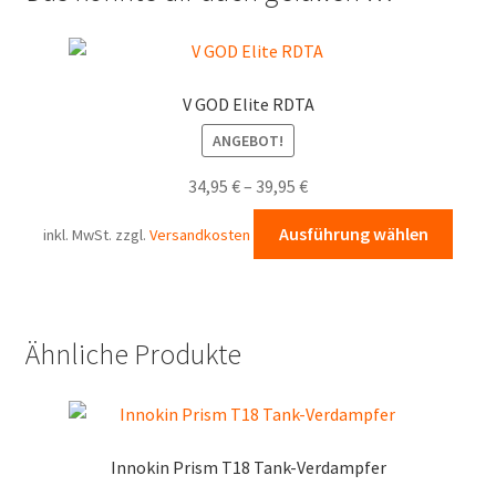
V GOD Elite RDTA
ANGEBOT!
34,95
€
–
39,95
€
Diese
Ausführung wählen
inkl. MwSt.
zzgl.
Versandkosten
Prod
weist
mehr
Varia
Ähnliche Produkte
auf.
Die
Opti
könn
Innokin Prism T18 Tank-Verdampfer
auf