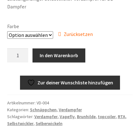
Dampfer
54,95 €
39,95 €.
Farbe
Zurücksetzen
Vapefly
In den Warenkorb
Brunhilde
RTA
Menge
Zur deiner Wunschliste hinzufügen
Artikelnummer:
VD-004
Kategorien:
Schnäppchen
,
Verdampfer
Schlagwörter:
Verdampfer
,
Vapefly
,
Brunhilde
,
topcoiler
,
RTA
,
Selbstwickler
,
Selberwickeln