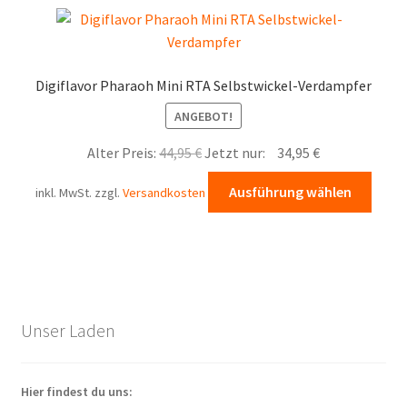
Varia
auf.
Die
Opti
Digiflavor Pharaoh Mini RTA Selbstwickel-Verdampfer
könn
ANGEBOT!
auf
der
Ursprünglicher
Aktueller
Alter Preis:
44,95
€
Jetzt nur:
34,95
€
Produ
Preis
Preis
Diese
gewä
Ausführung wählen
inkl. MwSt.
zzgl.
Versandkosten
war:
ist:
Prod
werd
44,95 €
34,95 €.
weist
mehr
Varia
auf.
Die
Unser Laden
Opti
könn
auf
Hier findest du uns: