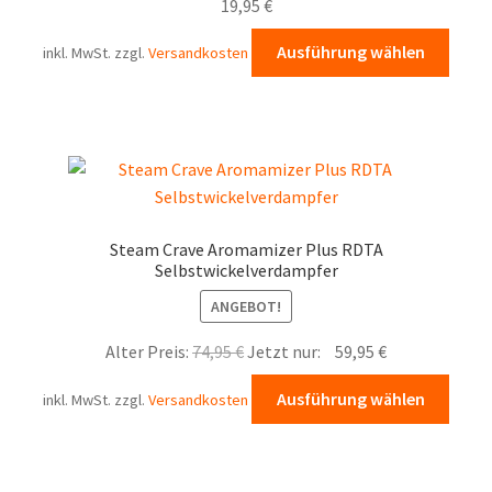
der
19,95
€
Produ
Diese
Ausführung wählen
inkl. MwSt.
zzgl.
Versandkosten
gewä
Prod
werd
weist
mehr
Varia
auf.
Die
Opti
Steam Crave Aromamizer Plus RDTA
könn
Selbstwickelverdampfer
auf
ANGEBOT!
der
Produ
Ursprünglicher
Aktueller
Alter Preis:
74,95
€
Jetzt nur:
59,95
€
gewä
Preis
Preis
Diese
werd
Ausführung wählen
inkl. MwSt.
zzgl.
Versandkosten
war:
ist:
Prod
74,95 €
59,95 €.
weist
mehr