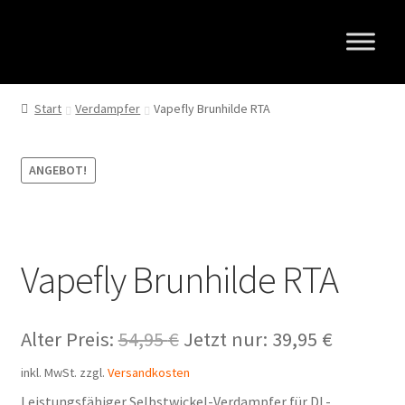
Zur
Zum
Navigation
Inhalt
springen
springen
Start
Verdampfer
Vapefly Brunhilde RTA
ANGEBOT!
Vapefly Brunhilde RTA
Ursprünglicher
Aktuelle
Alter Preis:
54,95
€
Jetzt nur:
39,95
€
Preis
Preis
inkl. MwSt.
zzgl.
Versandkosten
war:
ist:
Leistungsfähiger Selbstwickel-Verdampfer für DL-