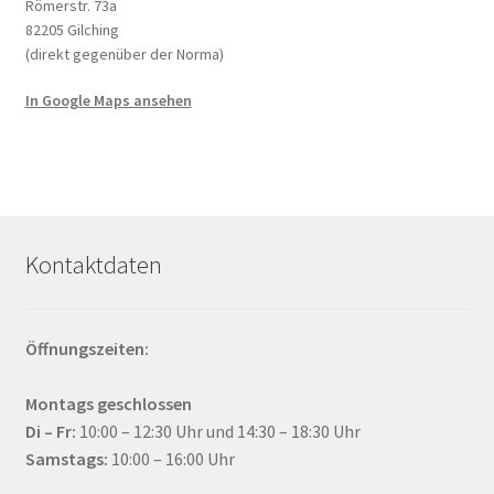
der
Römerstr. 73a
Produ
82205 Gilching
(direkt gegenüber der Norma)
gewä
werd
In Google Maps ansehen
Kontaktdaten
Öffnungszeiten:
Montags geschlossen
Di – Fr:
10:00 – 12:30 Uhr und 14:30 – 18:30 Uhr
Samstags:
10:00 – 16:00 Uhr