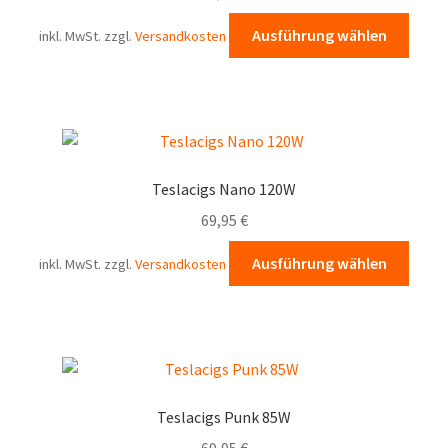
Diese
Ausführung wählen
inkl. MwSt.
zzgl.
Versandkosten
Prod
weist
mehr
Varia
auf.
Die
Teslacigs Nano 120W
Opti
69,95
€
könn
auf
Diese
Ausführung wählen
inkl. MwSt.
zzgl.
Versandkosten
der
Prod
Produ
weist
gewä
mehr
werd
Varia
auf.
Die
Teslacigs Punk 85W
Opti
69,95
€