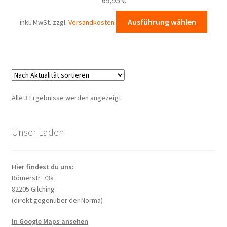
könn
auf
Diese
Ausführung wählen
inkl. MwSt.
zzgl.
Versandkosten
der
Prod
Produ
weist
gewä
mehr
werd
Varia
auf.
Die
Nach
Alle 3 Ergebnisse werden angezeigt
Opti
Aktualität
könn
sortiert
auf
Unser Laden
der
Produ
Hier findest du uns:
gewä
Römerstr. 73a
werd
82205 Gilching
(direkt gegenüber der Norma)
In Google Maps ansehen