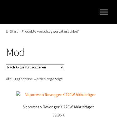
Zur
Zum
Navigation
Inhalt
springen
springen
Start
Produkte verschlagwortet mit „Mod“
Mod
Nach
Alle 3 Ergebnisse werden angezeigt
Aktualität
sortiert
Vaporesso Revenger X 220W Akkuträger
69,95
€