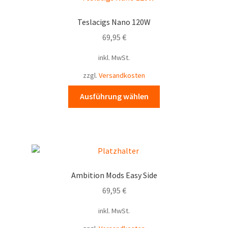
auf.
Die
Teslacigs Nano 120W
Optionen
69,95
€
können
auf
inkl. MwSt.
der
zzgl.
Versandkosten
Produktseite
gewählt
Dieses
Ausführung wählen
werden
Produkt
weist
mehrere
Varianten
auf.
Die
Ambition Mods Easy Side
Optionen
69,95
€
können
auf
inkl. MwSt.
der