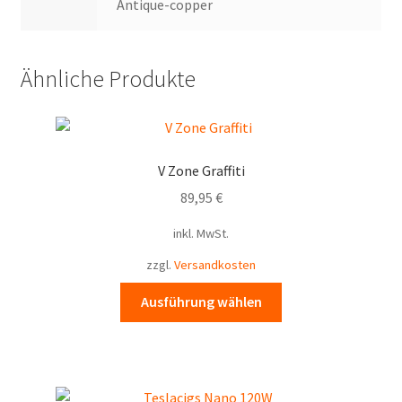
Antique-copper
Ähnliche Produkte
V Zone Graffiti
89,95
€
inkl. MwSt.
zzgl.
Versandkosten
Dieses
Ausführung wählen
Produkt
weist
mehrere
Varianten