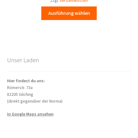
zzgl.
Versandkosten
Produktseite
gewählt
Dieses
Ausführung wählen
werden
Produkt
weist
mehrere
Varianten
auf.
Die
Unser Laden
Optionen
können
auf
Hier findest du uns:
der
Römerstr. 73a
Produktseite
82205 Gilching
(direkt gegenüber der Norma)
gewählt
werden
In Google Maps ansehen