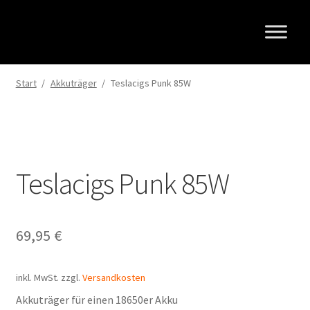
Zur
Zum
Navigation
Inhalt
springen
springen
Start
/
Akkuträger
/
Teslacigs Punk 85W
Teslacigs Punk 85W
69,95
€
inkl. MwSt.
zzgl.
Versandkosten
Akkuträger für einen 18650er Akku