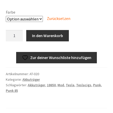
Farbe
Zurücksetzen
Teslacigs
In den Warenkorb
Punk
85W
Menge
Zur deiner Wunschliste hinzufügen
Artikelnummer:
AT-020
Kategorie:
Akkuträger
Schlagwörter:
Akkuträger
,
18650
,
Mod
,
Tesla
,
Teslacigs
,
Punk
,
Punk 85