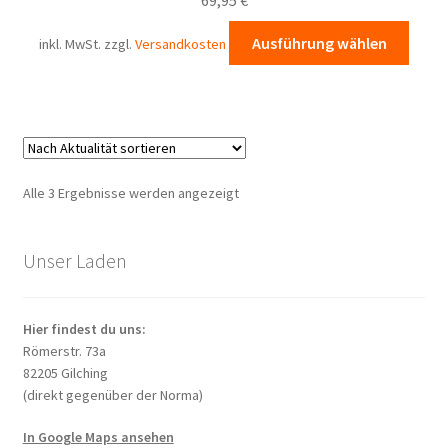
könn
auf
Diese
Ausführung wählen
inkl. MwSt.
zzgl.
Versandkosten
der
Prod
Produ
weist
gewä
mehr
werd
Varia
auf.
Die
Nach
Alle 3 Ergebnisse werden angezeigt
Opti
Aktualität
könn
sortiert
auf
Unser Laden
der
Produ
Hier findest du uns:
gewä
Römerstr. 73a
werd
82205 Gilching
(direkt gegenüber der Norma)
In Google Maps ansehen