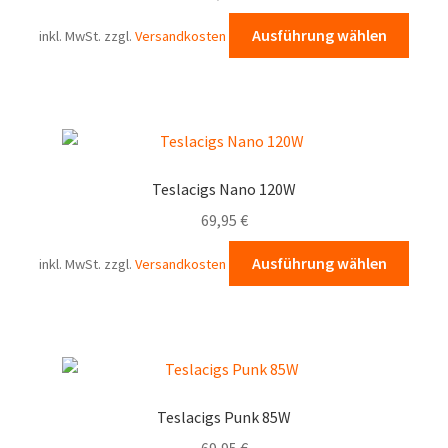
Diese
Ausführung wählen
inkl. MwSt.
zzgl.
Versandkosten
Prod
weist
mehr
Varia
auf.
Die
Teslacigs Nano 120W
Opti
69,95
€
könn
auf
Diese
Ausführung wählen
inkl. MwSt.
zzgl.
Versandkosten
der
Prod
Produ
weist
gewä
mehr
werd
Varia
auf.
Die
Teslacigs Punk 85W
Opti
69,95
€