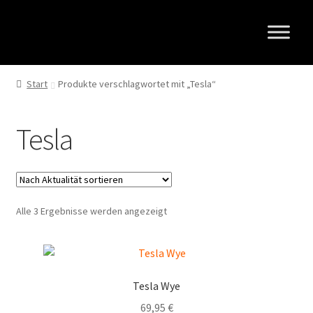
Zur
Zum
Navigation
Inhalt
springen
springen
Start
Produkte verschlagwortet mit „Tesla“
Tesla
Nach
Alle 3 Ergebnisse werden angezeigt
Aktualität
sortiert
Tesla Wye
69,95
€