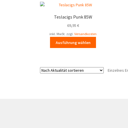
Teslacigs Punk 85W
69,95
€
inkl. MwSt.
zzgl.
Versandkosten
Dieses
Ausführung wählen
Produkt
weist
mehrere
Varianten
Einzelnes E
auf.
Die
Optionen
können
auf
der
Produktseite
gewählt
werden