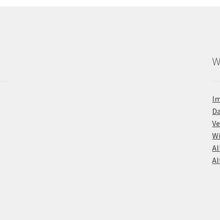
W
I
D
Ve
Wi
Al
Al