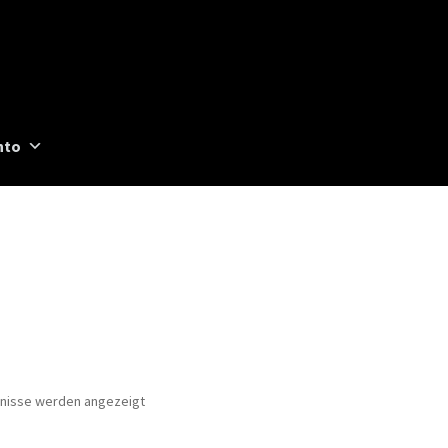
nto
Nach
bnisse werden angezeigt
Aktualität
sortiert