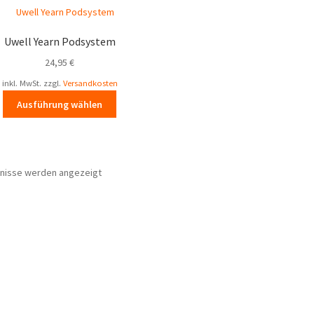
Uwell Yearn Podsystem
24,95
€
inkl. MwSt.
zzgl.
Versandkosten
Dieses
Ausführung wählen
Produkt
weist
mehrere
Varianten
Nach
bnisse werden angezeigt
auf.
Aktualität
Die
sortiert
Optionen
können
auf
der
Produktseite
gewählt
werden