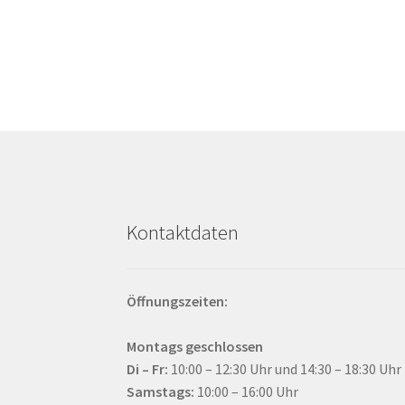
weist
mehrere
Varianten
auf.
Die
Optionen
können
auf
der
Produktseite
gewählt
Kontaktdaten
werden
Öffnungszeiten:
Montags geschlossen
Di – Fr:
10:00 – 12:30 Uhr und 14:30 – 18:30 Uhr
Samstags:
10:00 – 16:00 Uhr