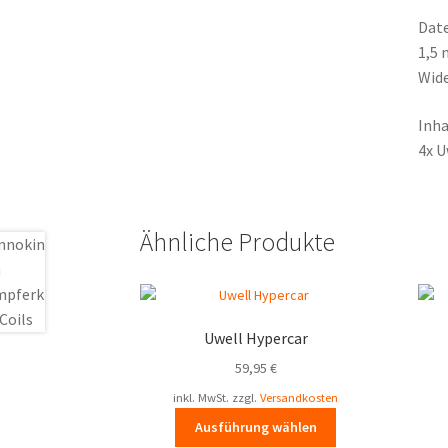
Dat
1,5 
Wid
Inha
4x U
Ähnliche Produkte
Uwell Hypercar
59,95
€
inkl. MwSt.
zzgl.
Versandkosten
Dieses
Ausführung wählen
Produkt