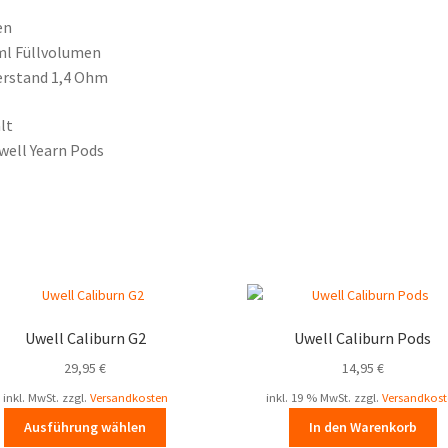
en
ml Füllvolumen
erstand 1,4 Ohm
lt
well Yearn Pods
Uwell Caliburn G2
Uwell Caliburn Pods
29,95
€
14,95
€
inkl. MwSt.
zzgl.
Versandkosten
inkl. 19 % MwSt.
zzgl.
Versandkost
Dieses
Ausführung wählen
In den Warenkorb
Produkt