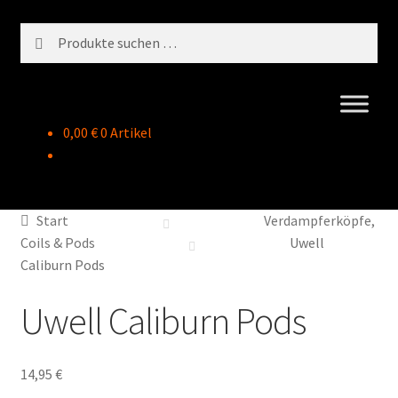
Zur
Zum
Suchen
Suchen
Navigation
Inhalt
nach:
springen
springen
0,00
€
0 Artikel
Start
Verdampferköpfe,
Coils & Pods
Uwell
Caliburn Pods
Uwell Caliburn Pods
14,95
€