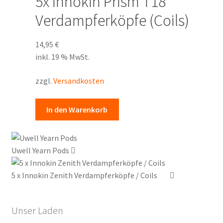
5x Innokin Prism T18
Varianten
auf.
Verdampferköpfe (Coils)
Die
Optionen
14,95
€
können
inkl. 19 % MwSt.
auf
der
zzgl.
Versandkosten
Produktseite
gewählt
In den Warenkorb
werden
Uwell Yearn Pods
5 x Innokin Zenith Verdampferköpfe / Coils
Unser Laden