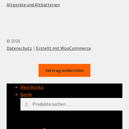
Altgeräte und Altbatterien
© 2026
Datenschutz
Erstellt mit WooCommerce
.
Vertrag widerrufen
Mein Konto
Suche
Suchen
Suchen
nach: