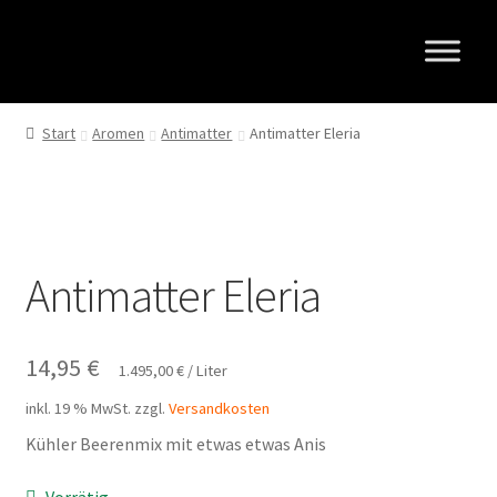
Zur
Zum
Navigation
Inhalt
springen
springen
Start
Aromen
Antimatter
Antimatter Eleria
Antimatter Eleria
14,95
€
1.495,00
€
/
Liter
inkl. 19 % MwSt.
zzgl.
Versandkosten
Kühler Beerenmix mit etwas etwas Anis
Vorrätig