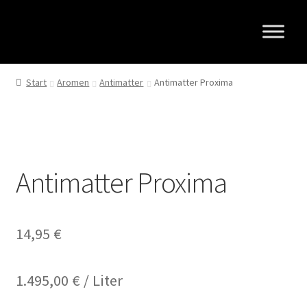
Zur
Zum
Navigation
Inhalt
springen
springen
Start
Aromen
Antimatter
Antimatter Proxima
Antimatter Proxima
14,95
€
1.495,00
€
/
Liter