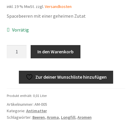
inkl. 19 % MwSt.
zzgl.
Versandkosten
Spacebeeren mit einer geheimen Zutat
Vorrätig
Antimatter
In den Warenkorb
Proxima
Menge
Zur deiner Wunschliste hinzufügen
Produkt enthält: 0,01
Liter
Artikelnummer:
AM-005
Kategorie:
Antimatter
Schlagwörter:
Beeren
,
Aroma
,
Longfill
,
Aromen