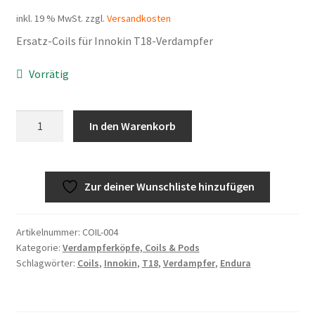
inkl. 19 % MwSt.
zzgl.
Versandkosten
Ersatz-Coils für Innokin T18-Verdampfer
Vorrätig
5x
In den Warenkorb
Innokin
Prism
T18
Zur deiner Wunschliste hinzufügen
Verdampferköpfe
(Coils)
Menge
Artikelnummer:
COIL-004
Kategorie:
Verdampferköpfe, Coils & Pods
Schlagwörter:
Coils
,
Innokin
,
T18
,
Verdampfer
,
Endura