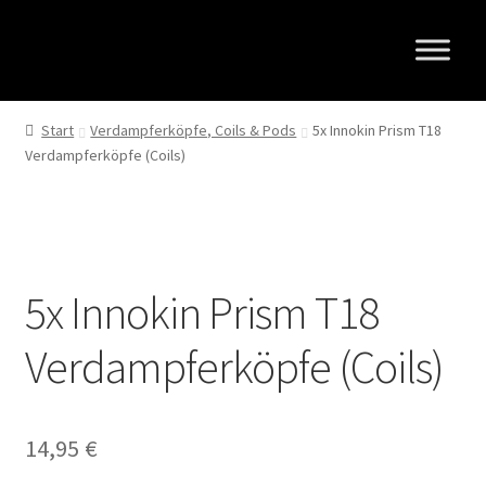
Zur
Zum
Navigation
Inhalt
springen
springen
Start
Verdampferköpfe, Coils & Pods
5x Innokin Prism T18
Verdampferköpfe (Coils)
5x Innokin Prism T18
Verdampferköpfe (Coils)
14,95
€