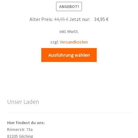
ANGEBOT!
auf
der
Ursprünglicher
Aktueller
Alter Preis:
44,95
€
Jetzt nur:
34,95
€
Produktseite
Preis
Preis
gewählt
inkl. MwSt.
war:
ist:
werden
44,95 €
34,95 €.
zzgl.
Versandkosten
Dieses
Ausführung wählen
Produkt
weist
mehrere
Varianten
auf.
Die
Unser Laden
Optionen
können
auf
Hier findest du uns:
der
Römerstr. 73a
Produktseite
82205 Gilching