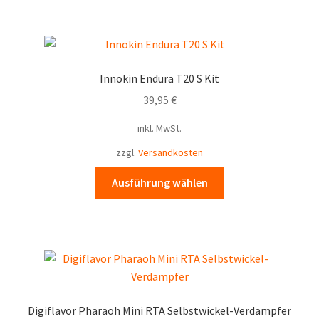
mehrere
Varianten
auf.
Die
Innokin Endura T20 S Kit
Optionen
39,95
€
können
auf
inkl. MwSt.
der
zzgl.
Versandkosten
Produktseite
gewählt
Dieses
Ausführung wählen
werden
Produkt
weist
mehrere
Varianten
auf.
Die
Optionen
Digiflavor Pharaoh Mini RTA Selbstwickel-Verdampfer
können