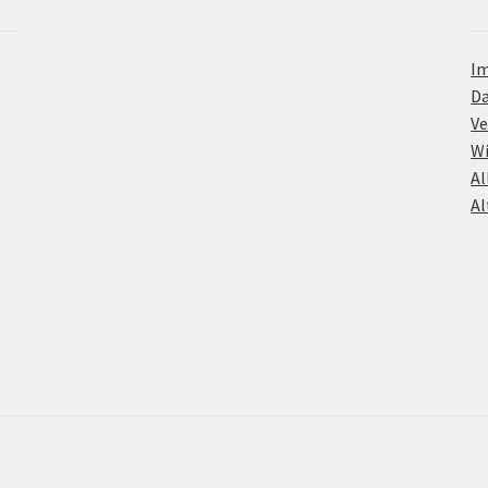
I
D
Ve
Wi
Al
Al