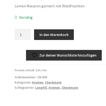
Lemon Macaron garniert mit Waldfrüchten
Vorrätig
Dampflion
In den Warenkorb
Black
Knight
Menge
Zur deiner Wunschliste hinzufügen
Produkt enthält: 0,01
Liter
Artikelnummer:
CM-009
Kategorien:
Aromen
,
Checkmate
Schlagwörter:
Longfill
,
Aromen
,
Checkmate