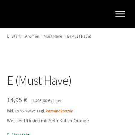
Zur
Zum
Navigation
Inhalt
springen
springen
Start
Aromen
Must Have
E (Must Have)
E (Must Have)
14,95
€
1.495,00
€
/
Liter
inkl. 19 % MwSt.
zzgl.
Versandkosten
Weisser Pfirsich mit Sehr Kalter Orange
Vorrätig