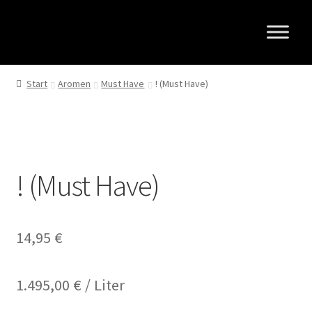
Zur
Zum
Navigation
Inhalt
springen
springen
Start
Aromen
Must Have
! (Must Have)
! (Must Have)
14,95
€
1.495,00
€
/
Liter